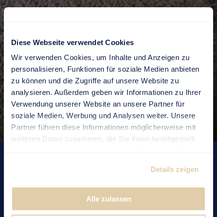
Diese Webseite verwendet Cookies
Wir verwenden Cookies, um Inhalte und Anzeigen zu
personalisieren, Funktionen für soziale Medien anbieten
DE
|
EN
zu können und die Zugriffe auf unsere Website zu
analysieren. Außerdem geben wir Informationen zu Ihrer
Verwendung unserer Website an unsere Partner für
soziale Medien, Werbung und Analysen weiter. Unsere
Partner führen diese Informationen möglicherweise mit
weiteren Daten zusammen, die Sie ihnen bereitgestellt
haben oder die sie im Rahmen Ihrer Nutzung der Dienste
ALTDORF «REISER»
gesammelt haben.
Details zeigen
Loft Bertha v. Bruneck
Alle zulassen
From CHF 1790.–/month