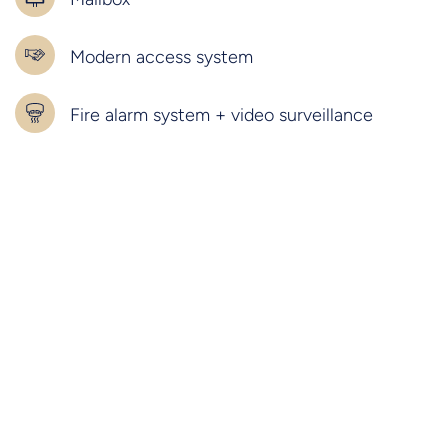
Modern access system
Fire alarm system + video surveillance
Audio door intercom system
LIVING/SLEEPING
Complete furnishings
Bed linen for contracted number of guests