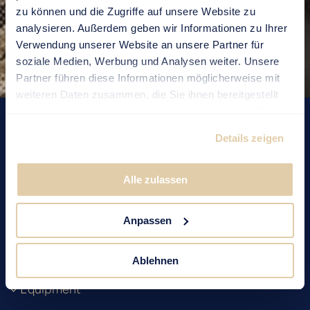
DE
|
EN
zu können und die Zugriffe auf unsere Website zu
analysieren. Außerdem geben wir Informationen zu Ihrer
Verwendung unserer Website an unsere Partner für
soziale Medien, Werbung und Analysen weiter. Unsere
Partner führen diese Informationen möglicherweise mit
weiteren Daten zusammen, die Sie ihnen bereitgestellt
haben oder die sie im Rahmen Ihrer Nutzung der Dienste
KRIENS «VILLA MARIA»
gesammelt haben.
Details zeigen
Apartment Chorber
Alle zulassen
From CHF 990.–/month
Anpassen
Facts
Impressions
Ablehnen
Floor Plan
Equipment