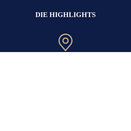
DIE HIGHLIGHTS
Top Lage
Schnelle Verkehrsanbindung ÖV und
Autobahn