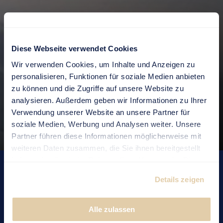
Diese Webseite verwendet Cookies
Wir verwenden Cookies, um Inhalte und Anzeigen zu
personalisieren, Funktionen für soziale Medien anbieten
DE
|
EN
zu können und die Zugriffe auf unsere Website zu
analysieren. Außerdem geben wir Informationen zu Ihrer
Verwendung unserer Website an unsere Partner für
soziale Medien, Werbung und Analysen weiter. Unsere
Partner führen diese Informationen möglicherweise mit
weiteren Daten zusammen, die Sie ihnen bereitgestellt
haben oder die sie im Rahmen Ihrer Nutzung der Dienste
ALTDORF «SCHÜTZENGASSE»
gesammelt haben.
Details zeigen
Apartment Zwing Uri
Alle zulassen