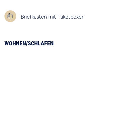
Briefkasten mit Paketboxen
WOHNEN/SCHLAFEN
Komplette Möblierung
49“ – 4K Ultra HD LED-TV
Bett- / Frotteewäsche für vertragliche
Gästezahl
Bügelstation