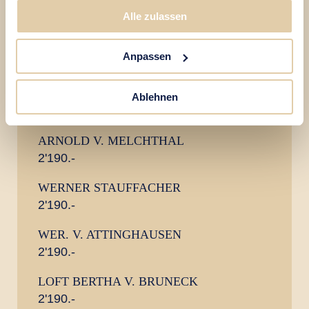
Alle zulassen
ALTDORF «REISER»
HERMANN GESSLER
Anpassen
1'990.-
WALTERLI TELL
Ablehnen
2'090.-
ARNOLD V. MELCHTHAL
2'190.-
WERNER STAUFFACHER
2'190.-
WER. V. ATTINGHAUSEN
2'190.-
LOFT BERTHA V. BRUNECK
2'190.-