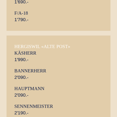
1'690.-
F/A-18
1'790.-
HERGISWIL «ALTE POST»
KÄSHERR
1'990.-
BANNERHERR
2'090.-
HAUPTMANN
2'090.-
SENNENMEISTER
2'190.-