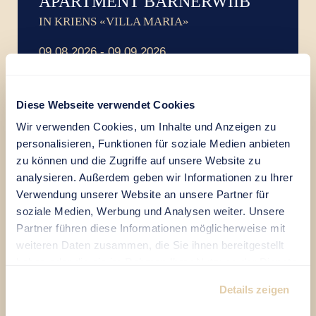
APARTMENT BÄRNERWIIB
IN KRIENS «VILLA MARIA»
09.08.2026 - 09.09.2026
Rent apartment monthly
2'090.-
Parking lot monthly
0.-
Diese Webseite verwendet Cookies
Underground garage monthly
0.-
Wir verwenden Cookies, um Inhalte und Anzeigen zu
personalisieren, Funktionen für soziale Medien anbieten
Montly
2'090.-
DE
|
EN
zu können und die Zugriffe auf unsere Website zu
analysieren. Außerdem geben wir Informationen zu Ihrer
Prices in CHF
Verwendung unserer Website an unsere Partner für
soziale Medien, Werbung und Analysen weiter. Unsere
Partner führen diese Informationen möglicherweise mit
NON-BINDING INQUIRY
weiteren Daten zusammen, die Sie ihnen bereitgestellt
haben oder die sie im Rahmen Ihrer Nutzung der Dienste
EMAIL OFFER AS PDF
gesammelt haben.
Details zeigen