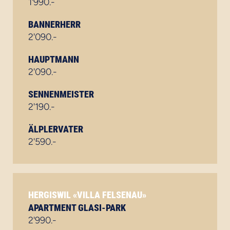
1'990.-
BANNERHERR
2'090.-
HAUPTMANN
2'090.-
SENNENMEISTER
2'190.-
ÄLPLERVATER
2'590.-
HERGISWIL «VILLA FELSENAU»
APARTMENT GLASI-PARK
2'990.-