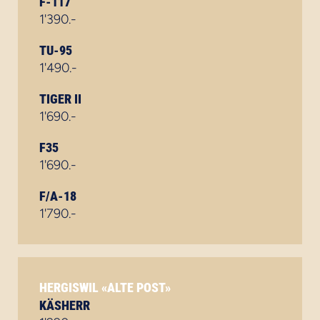
F-117
1'390.-
TU-95
1'490.-
TIGER II
1'690.-
F35
1'690.-
F/A-18
1'790.-
HERGISWIL «ALTE POST»
KÄSHERR