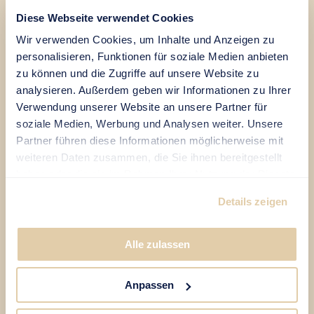
Diese Webseite verwendet Cookies
Die abgesendeten Daten werden zum Zweck der
Wir verwenden Cookies, um Inhalte und Anzeigen zu
Bearbeitung Ihres Anliegens verarbeitet. Weitere
personalisieren, Funktionen für soziale Medien anbieten
DE
|
EN
Informationen zur Datennutzung finden Sie in der
zu können und die Zugriffe auf unsere Website zu
Datenschutzerklärung
.
analysieren. Außerdem geben wir Informationen zu Ihrer
Verwendung unserer Website an unsere Partner für
soziale Medien, Werbung und Analysen weiter. Unsere
Partner führen diese Informationen möglicherweise mit
APARTMENT BULLS
weiteren Daten zusammen, die Sie ihnen bereitgestellt
haben oder die sie im Rahmen Ihrer Nutzung der Dienste
IN KRIENS «EICHWÄLDLI»
gesammelt haben.
Details zeigen
08.08.2026 - 08.09.2026
Miete Apartment mtl.
1'890.-
Alle zulassen
Parkplatz mtl.
0.-
Tiefgarage mtl.
0.-
Anpassen
Pro Monat
1'890.-