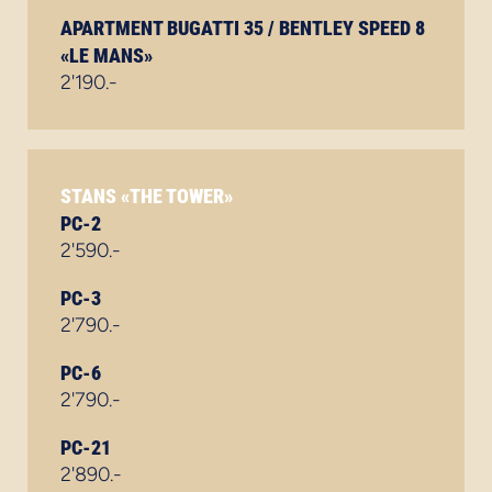
APARTMENT BUGATTI 35 / BENTLEY SPEED 8
«LE MANS»
2'190.-
STANS «THE TOWER»
PC-2
2'590.-
PC-3
2'790.-
PC-6
2'790.-
PC-21
2'890.-