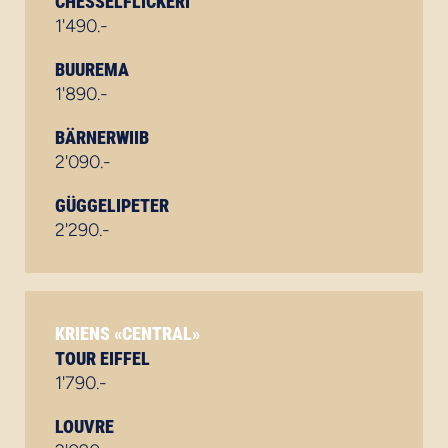
CHESSELFLICKERI
1'490.-
BUUREMA
1'890.-
BÄRNERWIIB
2'090.-
GÜGGELIPETER
2'290.-
KRIENS «CENTRAL»
TOUR EIFFEL
1'790.-
LOUVRE