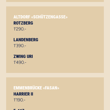
ALTDORF «SCHÜTZENGASSE»
ROTZBERG
1'290.-
LANDENBERG
1'390.-
ZWING URI
1'490.-
EMMENBRÜCKE «FASAN»
HARRIER II
1'190.-