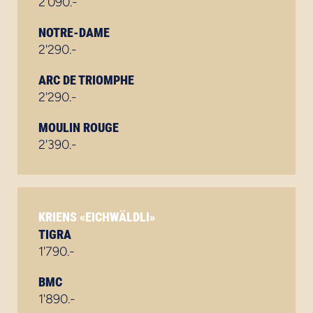
2'090.-
NOTRE-DAME
2'290.-
ARC DE TRIOMPHE
2'290.-
MOULIN ROUGE
2'390.-
KRIENS «EICHWÄLDLI»
TIGRA
1'790.-
BMC
1'890.-