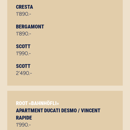
CRESTA
1'890.-
BERGAMONT
1'890.-
SCOTT
1'990.-
SCOTT
2'490.-
ROOT «BAHNHÖFLI»
APARTMENT DUCATI DESMO / VINCENT
RAPIDE
1'990.-